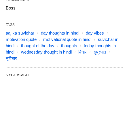
Boss
TAGS:
aaj ka suvichar
day thoughts in hindi
day vibes
motivation quote
motivational quote in hindi
suvichar in
hindi
thought of the day
thoughts
today thoughts in
hindi
wednesday thought in hindi
विचार
सुप्रभात
सुविचार
5 YEARS AGO