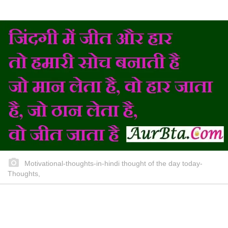
Motivational-thoughts-in-hindi thought of the day today-
Thoughts,