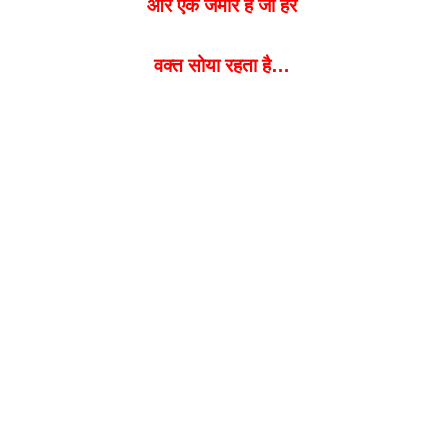
और एक जमीर है जो हर
वक्त सोया रहता है…