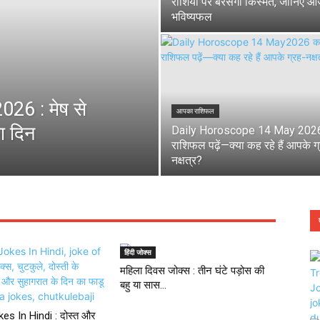
राशियों पर बरसेगी किस्मत, जानिए 
भविष्यफल
26 : मेष से
आपका राशिफल
ा दिन
Daily Horoscope 14 May 202
राशिफल पढ़ें—क्या कह रहे हैं आपके ग
नक्षत्र?
हिंदी जोक्स
महिला दिवस जोक्स : तीन घंटे पड़ोस की
बहु या सास...
es In Hindi : दोस्त और