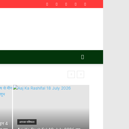
आपका राशिफल
इन 4