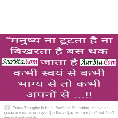
Friday Thoughts in Hindi, Suvichar, Suprabhat, Motivational
Quote in hindi, मनुष्य ना टूटता है,ना बिखरता है,बस थक जाता है,कभी स्वयं से,कभी