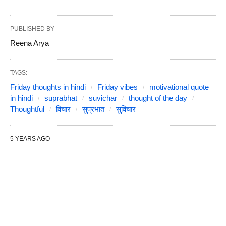
PUBLISHED BY
Reena Arya
TAGS:
Friday thoughts in hindi
Friday vibes
motivational quote
in hindi
suprabhat
suvichar
thought of the day
Thoughtful
विचार
सुप्रभात
सुविचार
5 YEARS AGO