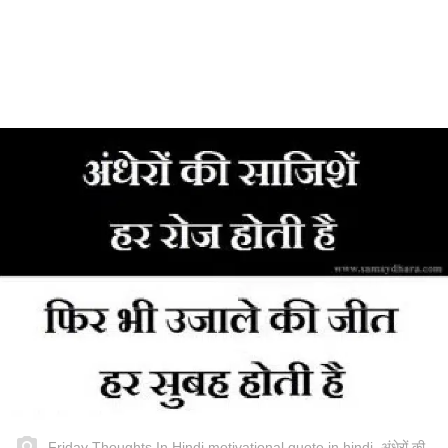
Friday Thoughts In Hindi motivational quote in hindi, अंधेरों की