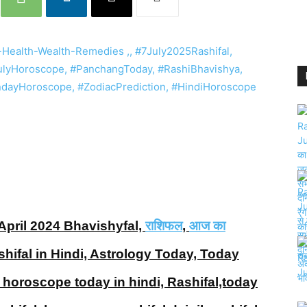
April 2024 Bhavishyfal,
राशिफल
,
आज का
shifal in Hindi, Astrology Today, Today
, horoscope today in hindi, Rashifal,today