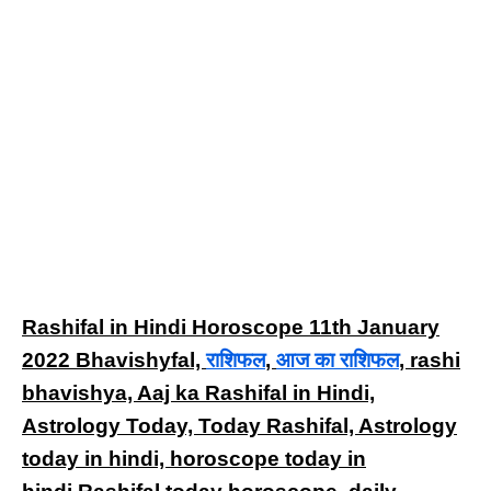
Rashifal in Hindi Horoscope 11th January
2022 Bhavishyfal,
राशिफल
,
आज का राशिफल
, rashi
bhavishya, Aaj ka Rashifal in Hindi,
Astrology Today, Today Rashifal, Astrology
today in hindi, horoscope today in