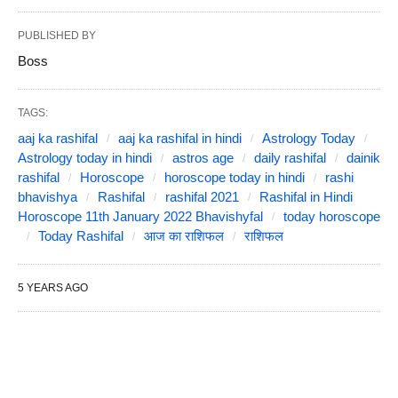
PUBLISHED BY
Boss
TAGS:
aaj ka rashifal
aaj ka rashifal in hindi
Astrology Today
Astrology today in hindi
astros age
daily rashifal
dainik
rashifal
Horoscope
horoscope today in hindi
rashi
bhavishya
Rashifal
rashifal 2021
Rashifal in Hindi
Horoscope 11th January 2022 Bhavishyfal
today horoscope
Today Rashifal
आज का राशिफल
राशिफल
5 YEARS AGO