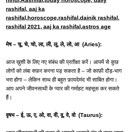
hindi,Rashifal,today horoscope, daily
rashifal, aaj ka
rashifal,horoscope,rashifal,dainik rashifal,
rashifal 2021, aaj ka rashifal,astros age
मेष – चू, चे, चो, ला, ली, लू, ले, लो, आ (Aries):
आज ख़ुशी के लिए नए संबंध की प्रतीक्षा करें। आपमें से कुछ
लोगों को लंबा सफ़र करना पड़ सकता है – जो काफ़ी दौड़-भाग
भरा होगा – लेकिन साथ ही बहुत फ़ायदेमंद भी साबित होगा।
आप अपने जीवनसाथी के प्यार की गर्माहट महसूस कर सकते
हैं।
वृषभ – ई, ऊ, ए, ओ, वा, वी, वू, वे, वो (Taurus):