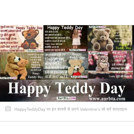
HappyTeddyDay पर इन शायरी से अपने Valentine's को करें सरप्राइज