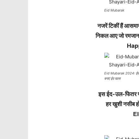
Eid Mubarak
नजरें टिकीं हैं आसमान
निकल आए जो रमजान क
Hap
Eid Mubarak 2024: ईद पर प
बनाएं ईद खास
इस ईद-उल-फितर पर 
हर खुशी नसीब ह
E