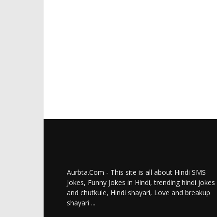
Aurbta.Com - This site is all about Hindi SMS
Jokes, Funny Jokes in Hindi, trending hindi jokes
and chutkule, Hindi shayari, Love and breakup
shayari ...