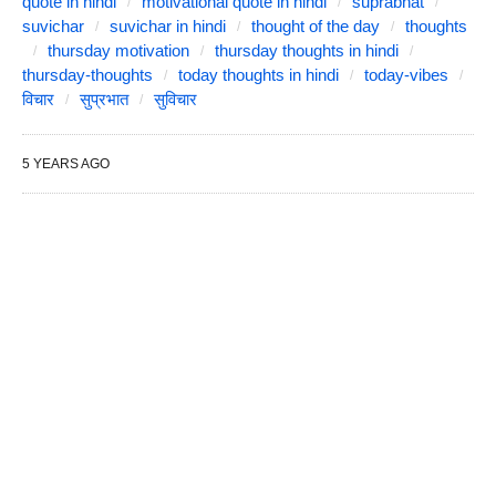
quote in hindi
motivational quote in hindi
suprabhat
suvichar
suvichar in hindi
thought of the day
thoughts
thursday motivation
thursday thoughts in hindi
thursday-thoughts
today thoughts in hindi
today-vibes
विचार
सुप्रभात
सुविचार
5 YEARS AGO