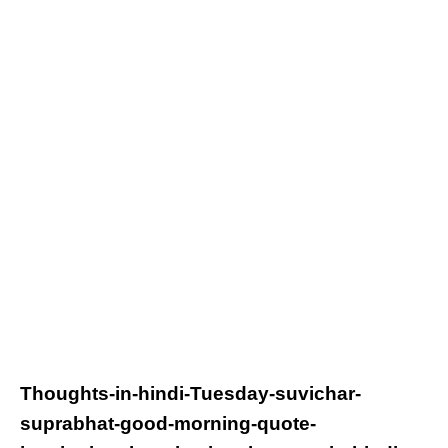
Thoughts-in-hindi-
Tuesday
-suvichar-
suprabhat-good-morning-quote-