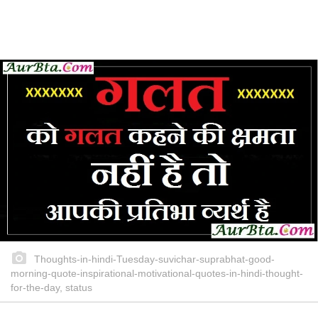
Thoughts-in-hindi-Tuesday-suvichar-suprabhat-good-
morning-quote-inspirational-motivational-quotes-in-hindi-thought-
for-the-day, status