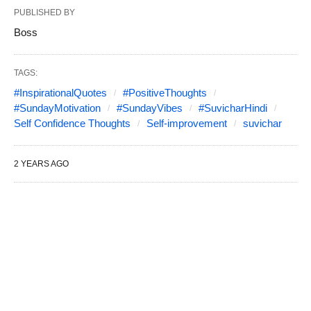
PUBLISHED BY
Boss
TAGS:
#InspirationalQuotes
#PositiveThoughts
#SundayMotivation
#SundayVibes
#SuvicharHindi
Self Confidence Thoughts
Self-improvement
suvichar
2 YEARS AGO