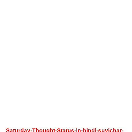
Saturday-Thought-Status-in-hindi
-suvichar-