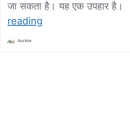
जा सकता है। यह एक
Saturday
reading
Thoughts
–
कल
Aurbta
के
लिए
सबसे
अच्छी
तैयारी यही
है
कि…