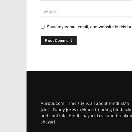
Save my name, email, and website in this br
Aurbta.Com - This site is all about Hindi SMS
Jokes, Funny Jokes in Hindi, trending hindi jok
and chutkule, Hindi shayari, Love and breaku
shayari ...