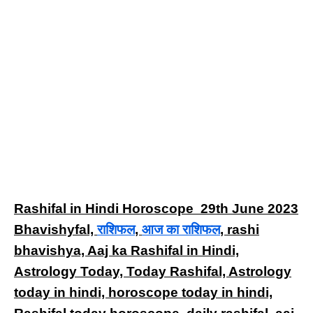
Rashifal in Hindi Horoscope 29th June 2023
Bhavishyfal,
राशिफल
,
आज का राशिफल
, rashi
bhavishya, Aaj ka Rashifal in Hindi,
Astrology Today, Today Rashifal, Astrology
today in hindi, horoscope today in hindi,