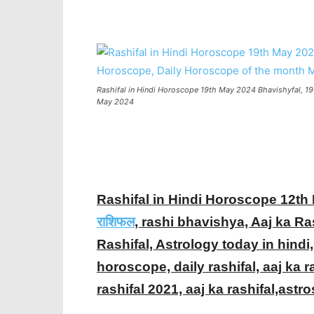
Share
Rashifal in Hindi Horoscope 19th May 2024 Bhavishyfal, 19 
May 2024
Rashifal in Hindi Horoscope 12t
राशिफल
, rashi bhavishya, Aaj ka Ra
Rashifal, Astrology today in hindi
horoscope, daily rashifal, aaj ka r
rashifal 2021, aaj ka rashifal,astr