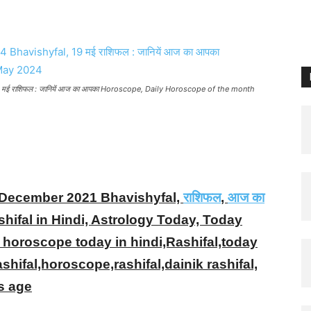
मई राशिफल : जानियें आज का आपका Horoscope, Daily Horoscope of the month
h December 2021 Bhavishyfal,
राशिफल
,
आज का
shifal in Hindi, Astrology Today, Today
, horoscope today in hindi,Rashifal,today
ashifal,horoscope,rashifal,dainik rashifal,
os age