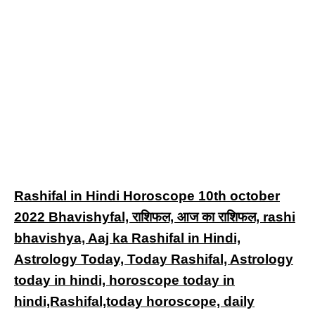
Rashifal in Hindi Horoscope 10th october
2022 Bhavishyfal, राशिफल, आज का राशिफल, rashi
bhavishya, Aaj ka Rashifal in Hindi,
Astrology Today, Today Rashifal, Astrology
today in hindi, horoscope today in
hindi,Rashifal,today horoscope, daily