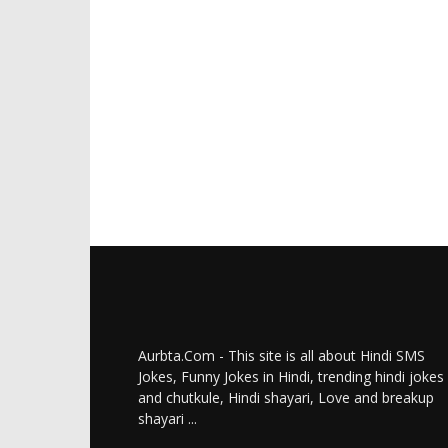
Aurbta.Com - This site is all about Hindi SMS
Jokes, Funny Jokes in Hindi, trending hindi jokes
and chutkule, Hindi shayari, Love and breakup
shayari ...