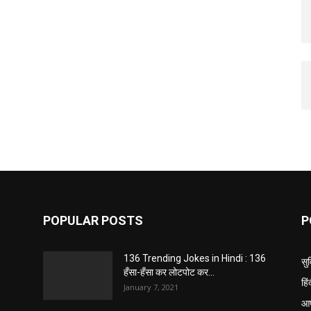
POPULAR POSTS
P
136 Trending Jokes in Hindi : 136
सु
हँसा-हँसा कर लोटपोट कर...
हि
January 7, 2021
आप