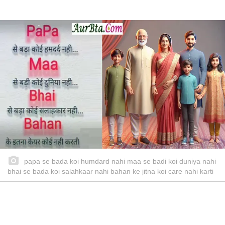
papa se bada koi humdard nahi maa se badi koi duniya nahi
bhai se bada koi salahkaar nahi bahan ke jitna koi care nahi karti