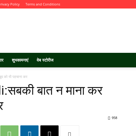
rivacy Policy
Terms and Conditions
चार
शुभकामनाएं
वेब स्टोरीज
ुद को भी पहचाना कर
:सबकी बात न माना कर
र
958