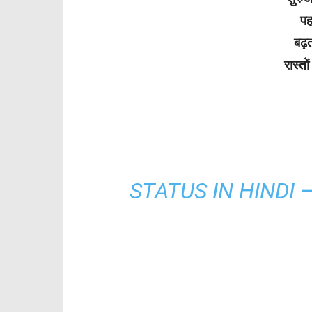
पह
बढ़त
रास्त
STATUS IN HINDI – श