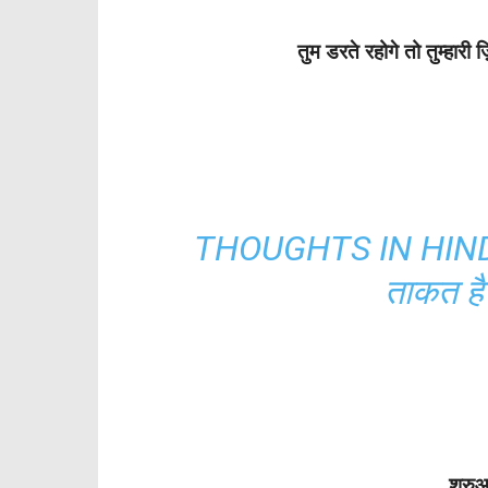
तुम डरते रहोगे तो तुम्हार
THOUGHTS IN HINDI:सब
ताकत है 
शुरु