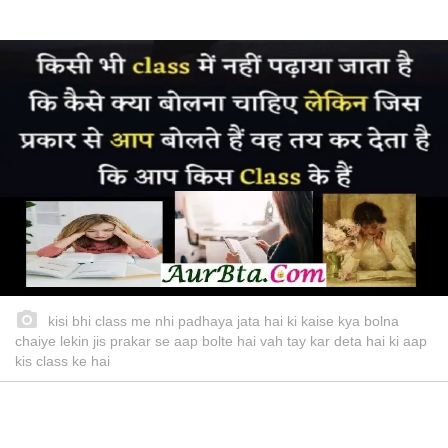
kisi bhi class me nhi padhaya jata hai ki kaise kya bolna
chaiye lekin jis prakar se aap bolte hai vah tay kar deta hai ki aap
kis class ke hai