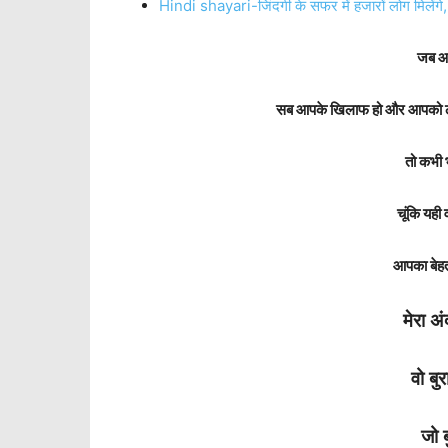
Hindi shayari-जिंदगी के सफर में हजारों लोग मिलेंगे, मं
जब आप
सब आपके खिलाफ हो और आपको लग
तो कभी भ
चूंकि यह
आपका बेहतर
मेरा अं
वो बु
जो ब