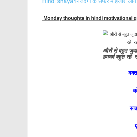
Hindi shayari-जिंदगी के सफर में हजारों लोग मिल
Monday thoughts in hindi motivational qu
औरों से बहुत जुद
हमदर्द बहुत रहें
वक्
क
सच