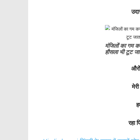
उदा
मंजिलों का गम क
हौसला भी टूट ज
औरों
मेर
ह
रहा 