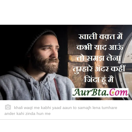
khali waqt me kabhi yaad aaun to samajh lena tumhare
ander kahi zinda hun me