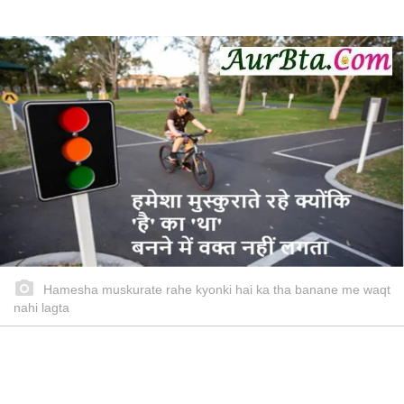
Hamesha muskurate rahe kyonki hai ka tha banane me waqt
nahi lagta