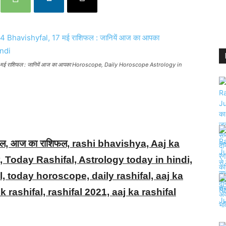
ई राशिफल : जानियें आज का आपका Horoscope, Daily Horoscope Astrology in
ल, आज का राशिफल, rashi bhavishya, Aaj ka
, Today Rashifal, Astrology today in hindi,
, today horoscope, daily rashifal, aaj ka
k rashifal, rashifal 2021, aaj ka rashifal