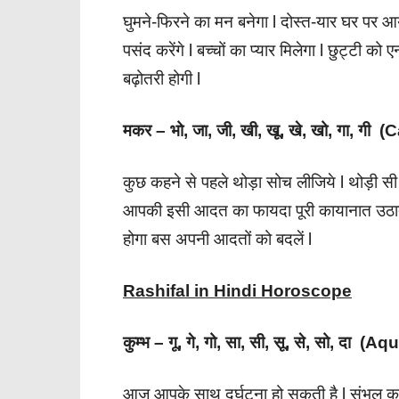
घुमने-फिरने का मन बनेगा l दोस्त-यार घर पर आ
पसंद करेंगे l बच्चों का प्यार मिलेगा l छुट्टी को एन
बढ़ोतरी होगी l
मकर – भो, जा, जी, खी, खू, खे, खो, गा, गी 
कुछ कहने से पहले थोड़ा सोच लीजिये l थोड़ी सी
आपकी इसी आदत का फायदा पूरी कायानात उठाती है
होगा बस अपनी आदतों को बदलें l
Rashifal in Hindi Horoscope
कुम्भ – गू, गे, गो, सा, सी, सू, से, सो, दा (A
आज आपके साथ दुर्घटना हो सकती है l संभल क