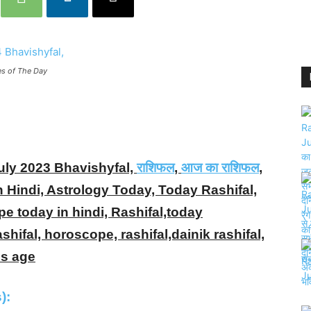
pes of The Day
uly 2023 Bhavishyfal,
राशिफल
,
आज का राशिफल
,
n Hindi, Astrology Today, Today Rashifal,
pe today in hindi, Rashifal,today
ashifal, horoscope, rashifal,dainik rashifal,
os age
s):