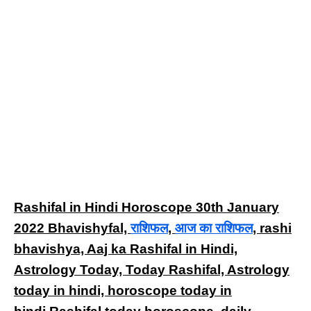
Rashifal in Hindi Horoscope 30th January
2022 Bhavishyfal,
राशिफल
,
आज का राशिफल
, rashi
bhavishya, Aaj ka Rashifal in Hindi,
Astrology Today, Today Rashifal, Astrology
today in hindi, horoscope today in