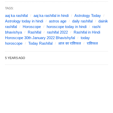
TAGS:
aaj ka rashifal
aaj ka rashifal in hindi
Astrology Today
Astrology today in hindi
astros age
daily rashifal
dainik
rashifal
Horoscope
horoscope today in hindi
rashi
bhavishya
Rashifal
rashifal 2022
Rashifal in Hindi
Horoscope 30th January 2022 Bhavishyfal
today
horoscope
Today Rashifal
आज का राशिफल
राशिफल
5 YEARS AGO