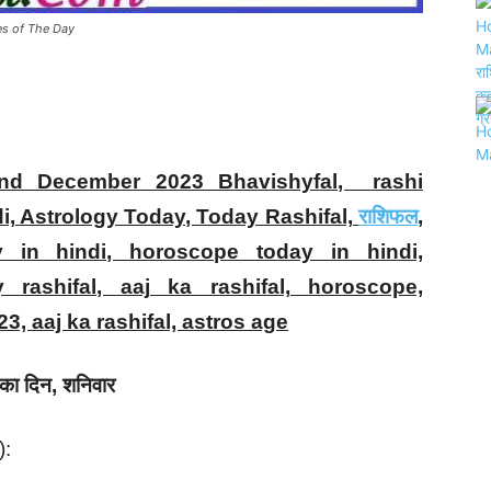
pes of The Day
2nd December 2023 Bhavishyfal, rashi
di, Astrology Today, Today Rashifal,
राशिफल
,
y in hindi, horoscope today in hindi,
y rashifal, aaj ka rashifal, horoscope,
023, aaj ka rashifal, astros age
का दिन, शनिवार
):