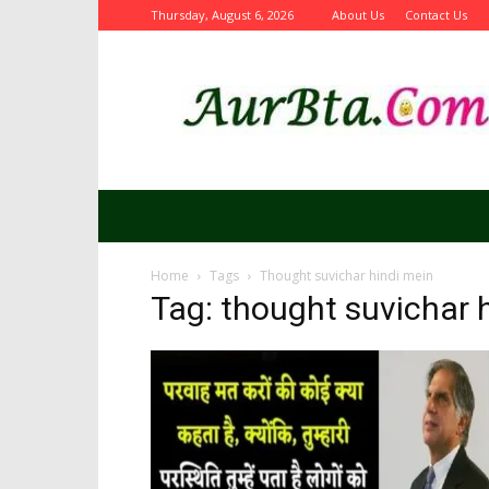
Thursday, August 6, 2026
About Us
Contact Us
Aurbta
Home
Tags
Thought suvichar hindi mein
Tag: thought suvichar 