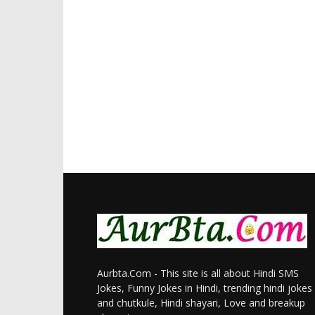
Aurbta.Com - This site is all about Hindi SMS
Jokes, Funny Jokes in Hindi, trending hindi jokes
and chutkule, Hindi shayari, Love and breakup