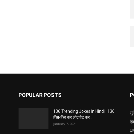
POPULAR POSTS
P
136 Trending Jokes in Hindi : 136
सु
हँसा-हँसा कर लोटपोट कर...
हि
January 7, 2021
आप